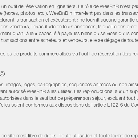
 outil de réservation en ligne tiers. Le rôle de WeeBnB n’est pas c
te (textes, photos, etc.). WeeBnB n’intervient pas dans les transac
luront la transaction et exécuteront ; ne fournit aucune garantie
es vendeurs, l’exactitude de leurs annonces, la qualité des prod
ment quant à leur capacité à payer les biens ou services qu’ils 
transactions entre acheteurs et vendeurs, elle se dégage de toute
es ou de produits commercialisés via l’outil de réservation tiers re
 ©
ns, images, logos, cartographies, séquences animées ou non ainsi 
ant autorisé WeeBnB à les utiliser. Les reproductions, sur un supp
utorisées dans le seul but de préparer son séjour, excluant tout u
lles soient conformes aux dispositions de l'article L122-5 du Code
site n’est libre de droits. Toute utilisation et toute forme de repr