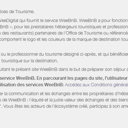
fices de Tourisme.
eeDigital qui fournit le service WeeBnB. WeeBnB a pour fonctionnal
eeBnB », pour les prestataires hébergeurs touristiques et professi
 des restaurants) partenaires de l’Office de Tourisme ou référencés 
mportent le logo et les couleurs de la marque de destination touri
 ou le professionnel du tourisme désigné ci-après, et qui bénéfic
 touristique sur la destination.
ltant le présent site WeeBnB dans le but de préparer son séjour a
service WeeBnB. En parcourant les pages du site, l’utilisateur 
tilisation des services WeeBnB:
Accédez aux Conditions général
ter la communication et les échanges entre les propriétaires d'héb
s de WeeBnB : l'équité et la juste valeur des échanges et des bien
. Vous êtes les acteurs de l'écosystème créé, participez à son amé