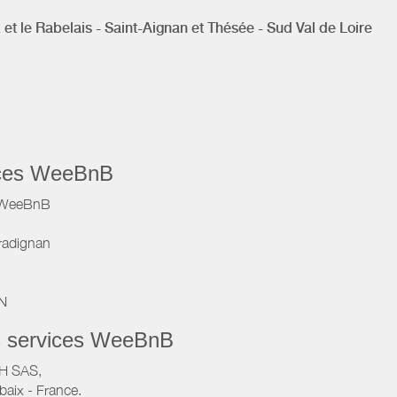
et le Rabelais - Saint-Aignan et Thésée - Sud Val de Loire
vices WeeBnB
e WeeBnB
radignan
IN
s services WeeBnB
VH SAS,
baix - France.