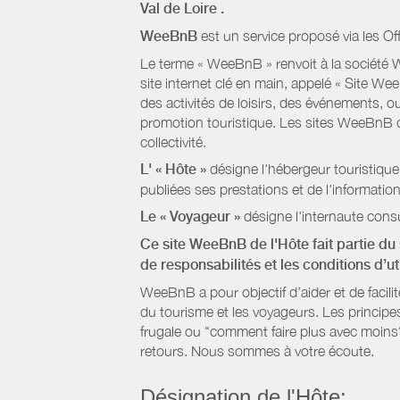
Val de Loire
.
WeeBnB
est un service proposé via les Of
Le terme « WeeBnB » renvoit à la société W
site internet clé en main, appelé « Site W
des activités de loisirs, des événements, ou
promotion touristique. Les sites WeeBnB co
collectivité.
L' « Hôte »
désigne l'hébergeur touristique
publiées ses prestations et de l'information
Le « Voyageur »
désigne l'internaute consu
Ce site WeeBnB de l'Hôte fait partie du 
de responsabilités et les conditions d’u
WeeBnB a pour objectif d’aider et de facili
du tourisme et les voyageurs. Les principe
frugale ou "comment faire plus avec moins"
retours. Nous sommes à votre écoute.
Désignation de l'Hôte: