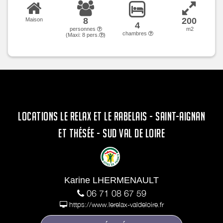
8
200
Maison
4
personnes
m2
chambres
(Maxi:
8
pers.
)
LOCATIONS LE RELAX ET LE RABELAIS - SAINT-AIGNAN
ET THÉSÉE - SUD VAL DE LOIRE
Karine LHERMENAULT
06 71 08 67 59
https://www.lerelax-valdeloire.fr