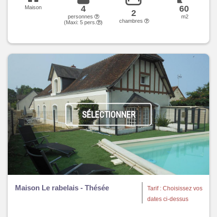
4
60
Maison
2
personnes
m2
chambres
(Maxi:
5
pers.
)
SÉLECTIONNER
Maison Le rabelais - Thésée
Tarif : Choisissez vos
dates ci-dessus